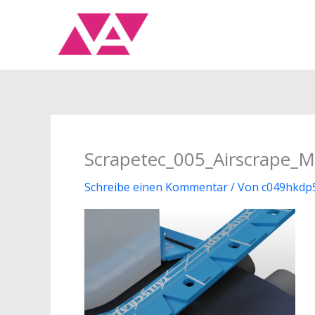
Zum
Inhalt
springen
Scrapetec_005_Airscrape_
Schreibe einen Kommentar
/ Von
c049hkdp