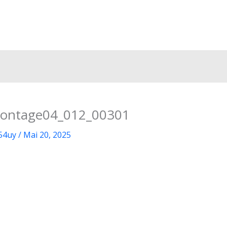
Montage04_012_00301
54uy
/
Mai 20, 2025